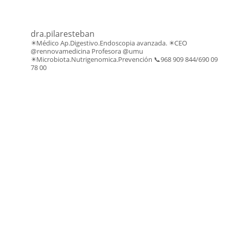
dra.pilaresteban
✴️Médico Ap.Digestivo.Endoscopia avanzada.
✴️CEO
@rennovamedicina Profesora @umu
✴️Microbiota.Nutrigenomica.Prevención
📞968 909 844/690 09
78 00