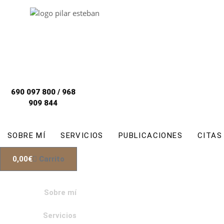
Ir
al
contenido
690 097 800 / 968
909 844
SOBRE MÍ
SERVICIOS
PUBLICACIONES
CITAS
0,00
€
Carrito
Sobre mí
Servicios