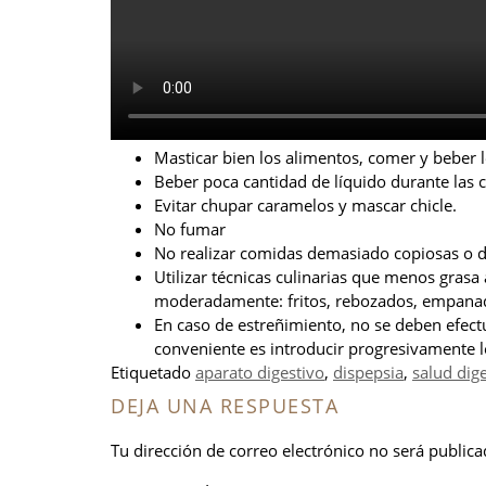
Masticar bien los alimentos, comer y beber
Beber poca cantidad de líquido durante las c
Evitar chupar caramelos y mascar chicle.
No fumar
No realizar comidas demasiado copiosas o d
Utilizar técnicas culinarias que menos grasa 
moderadamente: fritos, rebozados, empanados
En caso de estreñimiento, no se deben efect
conveniente es introducir progresivamente lo
Etiquetado
aparato digestivo
,
dispepsia
,
salud dige
DEJA UNA RESPUESTA
Tu dirección de correo electrónico no será publica