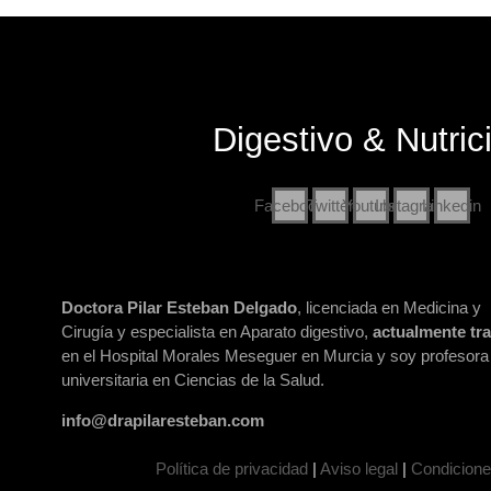
Digestivo & Nutric
Facebook
Twitter
Youtube
Instagram
Linkedin
Doctora Pilar Esteban Delgado
, licenciada en Medicina y
Cirugía y especialista en Aparato digestivo,
actualmente tr
en el Hospital Morales Meseguer en Murcia y soy profesora
universitaria en Ciencias de la Salud.
info@drapilaresteban.com
Política de privacidad
|
Aviso legal
|
Condicione