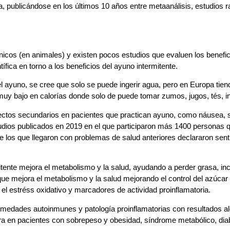
, publicándose en los últimos 10 años entre metaanálisis, estudios
nicos (en animales) y existen pocos estudios que evaluen los benefici
ica en torno a los beneficios del ayuno intermitente.
 ayuno, se cree que solo se puede ingerir agua, pero en Europa tie
uy bajo en calorías donde solo de puede tomar zumos, jugos, tés, i
efectos secundarios en pacientes que practican ayuno, como náusea, 
udios publicados en 2019 en el que participaron más 1400 personas 
 los que llegaron con problemas de salud anteriores declararon sent
ente mejora el metabolismo y la salud, ayudando a perder grasa, incl
e mejora el metabolismo y la salud mejorando el control del azúcar e
e el estréss oxidativo y marcadores de actividad proinflamatoria.
medades autoinmunes y patología proinflamatorias con resultados al
tra en pacientes con sobrepeso y obesidad, síndrome metabólico, diab