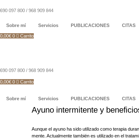
Ir
al
690 097 800 / 968 909 844
contenido
Sobre mí
Servicios
PUBLICACIONES
CITAS
0,00
€
0
Carrito
690 097 800 / 968 909 844
0,00
€
0
Carrito
Sobre mí
Servicios
PUBLICACIONES
CITAS
Ayuno intermitente y beneficio
Aunque el ayuno ha sido utilizado como terapia duran
mente. Actualmente también es utilizado en el trata